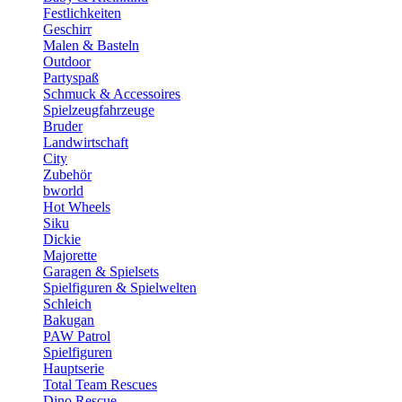
Festlichkeiten
Geschirr
Malen & Basteln
Outdoor
Partyspaß
Schmuck & Accessoires
Spielzeugfahrzeuge
Bruder
Landwirtschaft
City
Zubehör
bworld
Hot Wheels
Siku
Dickie
Majorette
Garagen & Spielsets
Spielfiguren & Spielwelten
Schleich
Bakugan
PAW Patrol
Spielfiguren
Hauptserie
Total Team Rescues
Dino Rescue