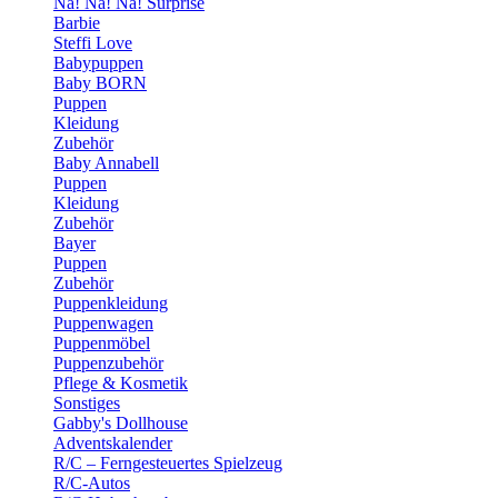
Na! Na! Na! Surprise
Barbie
Steffi Love
Babypuppen
Baby BORN
Puppen
Kleidung
Zubehör
Baby Annabell
Puppen
Kleidung
Zubehör
Bayer
Puppen
Zubehör
Puppenkleidung
Puppenwagen
Puppenmöbel
Puppenzubehör
Pflege & Kosmetik
Sonstiges
Gabby's Dollhouse
Adventskalender
R/C – Ferngesteuertes Spielzeug
R/C-Autos