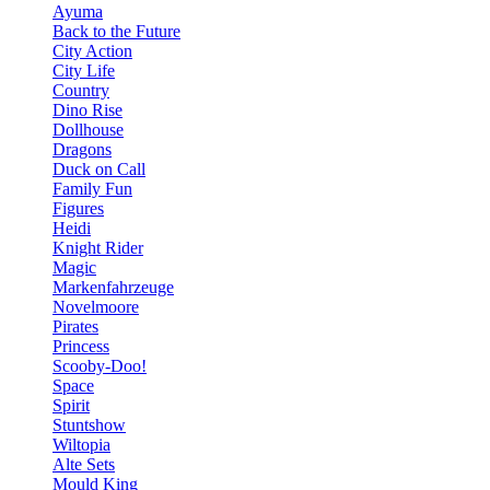
Ayuma
Back to the Future
City Action
City Life
Country
Dino Rise
Dollhouse
Dragons
Duck on Call
Family Fun
Figures
Heidi
Knight Rider
Magic
Markenfahrzeuge
Novelmoore
Pirates
Princess
Scooby-Doo!
Space
Spirit
Stuntshow
Wiltopia
Alte Sets
Mould King