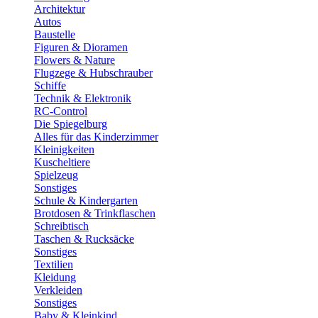
Architektur
Autos
Baustelle
Figuren & Dioramen
Flowers & Nature
Flugzege & Hubschrauber
Schiffe
Technik & Elektronik
RC-Control
Die Spiegelburg
Alles für das Kinderzimmer
Kleinigkeiten
Kuscheltiere
Spielzeug
Sonstiges
Schule & Kindergarten
Brotdosen & Trinkflaschen
Schreibtisch
Taschen & Rucksäcke
Sonstiges
Textilien
Kleidung
Verkleiden
Sonstiges
Baby & Kleinkind