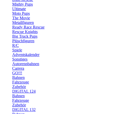
Mighty Pups
Ultimate
Moto Pups
The Movie
Metallfiguren
Ready Race Rescue
Rescue Knights
Big Truck Pups
Plüschfiguren
R/C
Spiele
Adventskalender
Sonstiges
Autorennbahnen
Carrera
GO!!!
Bahnen
Fahrzeuge
Zubehör
DIGITAL 124
Bahnen
Fahrzeuge
Zubehör
DIGITAL 132