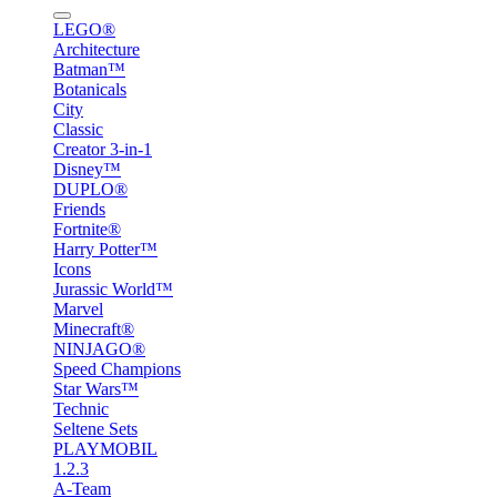
LEGO®
Architecture
Batman™
Botanicals
City
Classic
Creator 3-in-1
Disney™
DUPLO®
Friends
Fortnite®
Harry Potter™
Icons
Jurassic World™
Marvel
Minecraft®
NINJAGO®
Speed Champions
Star Wars™
Technic
Seltene Sets
PLAYMOBIL
1.2.3
A-Team