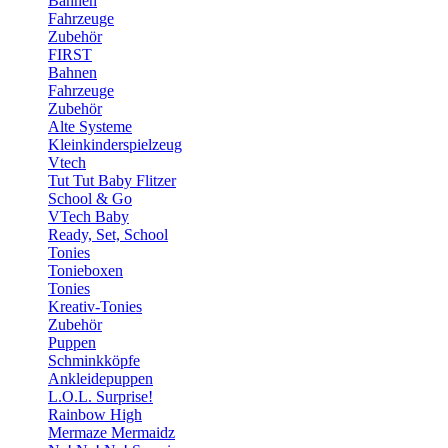
Bahnen
Fahrzeuge
Zubehör
FIRST
Bahnen
Fahrzeuge
Zubehör
Alte Systeme
Kleinkinderspielzeug
Vtech
Tut Tut Baby Flitzer
School & Go
VTech Baby
Ready, Set, School
Tonies
Tonieboxen
Tonies
Kreativ-Tonies
Zubehör
Puppen
Schminkköpfe
Ankleidepuppen
L.O.L. Surprise!
Rainbow High
Mermaze Mermaidz