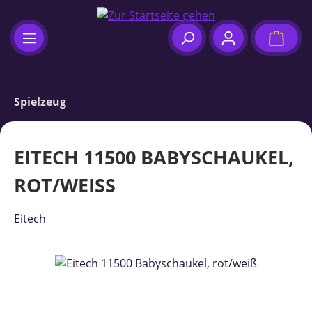
Zum Hauptinhalt springen
Waren
Spielzeug
EITECH 11500 BABYSCHAUKEL,
ROT/WEISS
Eitech
Bildergalerie überspringen