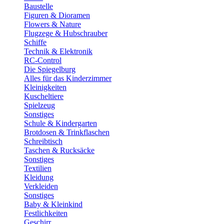
Baustelle
Figuren & Dioramen
Flowers & Nature
Flugzege & Hubschrauber
Schiffe
Technik & Elektronik
RC-Control
Die Spiegelburg
Alles für das Kinderzimmer
Kleinigkeiten
Kuscheltiere
Spielzeug
Sonstiges
Schule & Kindergarten
Brotdosen & Trinkflaschen
Schreibtisch
Taschen & Rucksäcke
Sonstiges
Textilien
Kleidung
Verkleiden
Sonstiges
Baby & Kleinkind
Festlichkeiten
Geschirr