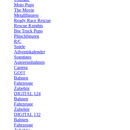
Moto Pups
The Movie
Metallfiguren
Ready Race Rescue
Rescue Knights
Big Truck Pups
Plüschfiguren
R/C
Spiele
Adventskalender
Sonstiges
Autorennbahnen
Carrera
GO!!!
Bahnen
Fahrzeuge
Zubehör
DIGITAL 124
Bahnen
Fahrzeuge
Zubehör
DIGITAL 132
Bahnen
Fahrzeuge