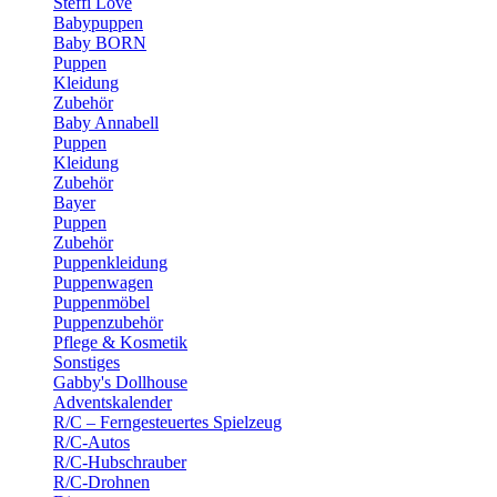
Steffi Love
Babypuppen
Baby BORN
Puppen
Kleidung
Zubehör
Baby Annabell
Puppen
Kleidung
Zubehör
Bayer
Puppen
Zubehör
Puppenkleidung
Puppenwagen
Puppenmöbel
Puppenzubehör
Pflege & Kosmetik
Sonstiges
Gabby's Dollhouse
Adventskalender
R/C – Ferngesteuertes Spielzeug
R/C-Autos
R/C-Hubschrauber
R/C-Drohnen