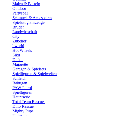
Malen & Basteln
Outdoor
Partyspaß
Schmuck & Accessoires
Spielzeugfahrzeuge
Bruder
Landwirtschaft
City
Zubehör
bworld
Hot Wheels
Siku
Dickie
Majorette
Garagen & Spielsets
Spielfiguren & Spielwelten
Schleich
Bakugan
PAW Patrol
Spielfiguren
Hauptserie
Total Team Rescues
Dino Rescue
Mighty Pups
Ultimate