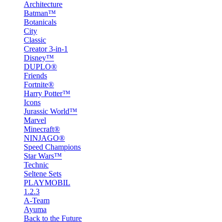
Architecture
Batman™
Botanicals
City
Classic
Creator 3-in-1
Disney™
DUPLO®
Friends
Fortnite®
Harry Potter™
Icons
Jurassic World™
Marvel
Minecraft®
NINJAGO®
Speed Champions
Star Wars™
Technic
Seltene Sets
PLAYMOBIL
1.2.3
A-Team
Ayuma
Back to the Future