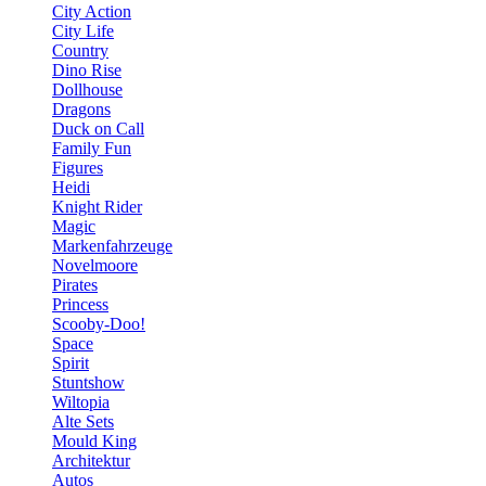
City Action
City Life
Country
Dino Rise
Dollhouse
Dragons
Duck on Call
Family Fun
Figures
Heidi
Knight Rider
Magic
Markenfahrzeuge
Novelmoore
Pirates
Princess
Scooby-Doo!
Space
Spirit
Stuntshow
Wiltopia
Alte Sets
Mould King
Architektur
Autos