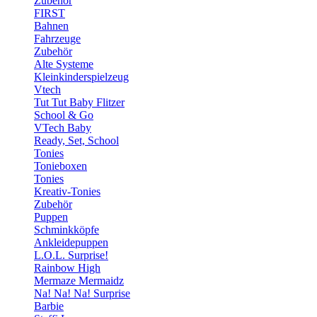
Zubehör
FIRST
Bahnen
Fahrzeuge
Zubehör
Alte Systeme
Kleinkinderspielzeug
Vtech
Tut Tut Baby Flitzer
School & Go
VTech Baby
Ready, Set, School
Tonies
Tonieboxen
Tonies
Kreativ-Tonies
Zubehör
Puppen
Schminkköpfe
Ankleidepuppen
L.O.L. Surprise!
Rainbow High
Mermaze Mermaidz
Na! Na! Na! Surprise
Barbie