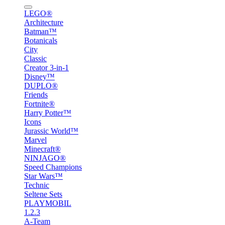
LEGO®
Architecture
Batman™
Botanicals
City
Classic
Creator 3-in-1
Disney™
DUPLO®
Friends
Fortnite®
Harry Potter™
Icons
Jurassic World™
Marvel
Minecraft®
NINJAGO®
Speed Champions
Star Wars™
Technic
Seltene Sets
PLAYMOBIL
1.2.3
A-Team