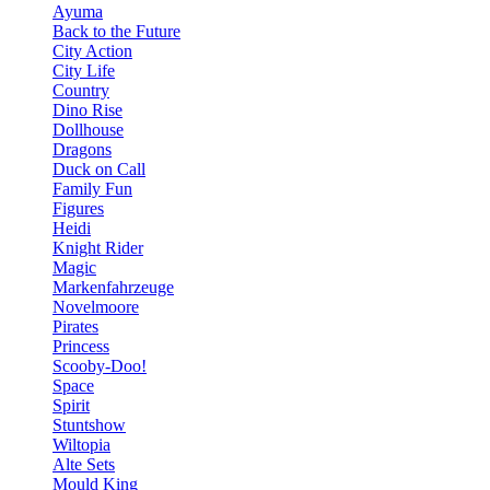
Ayuma
Back to the Future
City Action
City Life
Country
Dino Rise
Dollhouse
Dragons
Duck on Call
Family Fun
Figures
Heidi
Knight Rider
Magic
Markenfahrzeuge
Novelmoore
Pirates
Princess
Scooby-Doo!
Space
Spirit
Stuntshow
Wiltopia
Alte Sets
Mould King