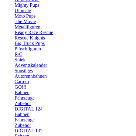
Mighty Pups
Ultimate
Moto Pups
The Movie
Metallfiguren
Ready Race Rescue
Rescue Knights
Big Truck Pups
Plüschfiguren
R/C
Spiele
Adventskalender
Sonstiges
Autorennbahnen
Carrera
GO!!!
Bahnen
Fahrzeuge
Zubehör
DIGITAL 124
Bahnen
Fahrzeuge
Zubehör
DIGITAL 132