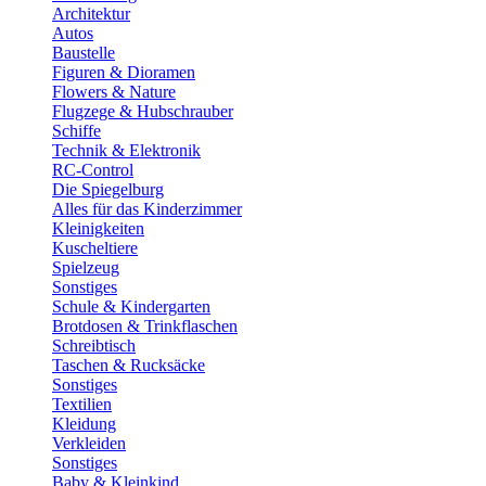
Architektur
Autos
Baustelle
Figuren & Dioramen
Flowers & Nature
Flugzege & Hubschrauber
Schiffe
Technik & Elektronik
RC-Control
Die Spiegelburg
Alles für das Kinderzimmer
Kleinigkeiten
Kuscheltiere
Spielzeug
Sonstiges
Schule & Kindergarten
Brotdosen & Trinkflaschen
Schreibtisch
Taschen & Rucksäcke
Sonstiges
Textilien
Kleidung
Verkleiden
Sonstiges
Baby & Kleinkind