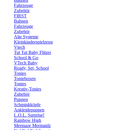
Bahnen
Fahrzeuge
Zubehör
FIRST
Bahnen
Fahrzeuge
Zubehör
Alte Systeme
Kleinkinderspielzeug
Vtech
Tut Tut Baby Flitzer
School & Go
VTech Baby
Ready, Set, School
Tonies
Tonieboxen
Tonies
Kreativ-Tonies
Zubehör
Puppen
Schminkköpfe
Ankleidepuppen
L.O.L. Surprise!
Rainbow High
Mermaze Mermaidz