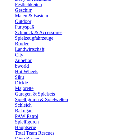
Festlichkeiten
Geschirr
Malen & Basteln
Outdoor
Partyspaß
Schmuck & Accessoires
Spielzeugfahrzeuge
Bruder
Landwirtschaft
City
Zubehör
bworld
Hot Wheels
Siku
Dickie
Majorette
Garagen & Spielsets
Spielfiguren & Spielwelten
Schleich
Bakugan
PAW Patrol
Spielfiguren
Hauptserie
Total Team Rescues
Dino Rescue