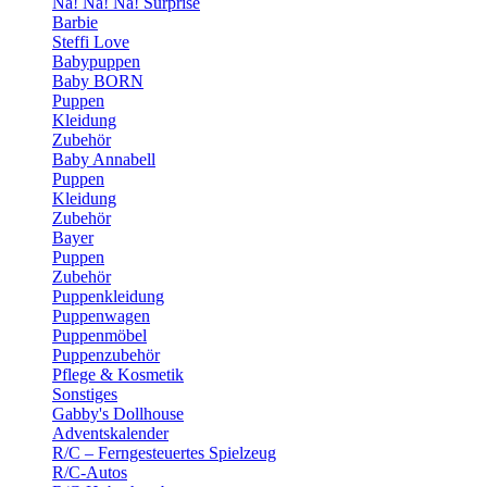
Na! Na! Na! Surprise
Barbie
Steffi Love
Babypuppen
Baby BORN
Puppen
Kleidung
Zubehör
Baby Annabell
Puppen
Kleidung
Zubehör
Bayer
Puppen
Zubehör
Puppenkleidung
Puppenwagen
Puppenmöbel
Puppenzubehör
Pflege & Kosmetik
Sonstiges
Gabby's Dollhouse
Adventskalender
R/C – Ferngesteuertes Spielzeug
R/C-Autos