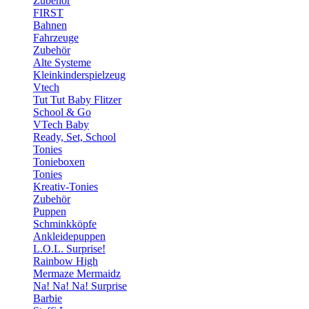
Zubehör
FIRST
Bahnen
Fahrzeuge
Zubehör
Alte Systeme
Kleinkinderspielzeug
Vtech
Tut Tut Baby Flitzer
School & Go
VTech Baby
Ready, Set, School
Tonies
Tonieboxen
Tonies
Kreativ-Tonies
Zubehör
Puppen
Schminkköpfe
Ankleidepuppen
L.O.L. Surprise!
Rainbow High
Mermaze Mermaidz
Na! Na! Na! Surprise
Barbie