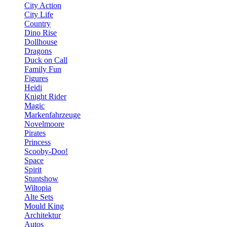
City Action
City Life
Country
Dino Rise
Dollhouse
Dragons
Duck on Call
Family Fun
Figures
Heidi
Knight Rider
Magic
Markenfahrzeuge
Novelmoore
Pirates
Princess
Scooby-Doo!
Space
Spirit
Stuntshow
Wiltopia
Alte Sets
Mould King
Architektur
Autos