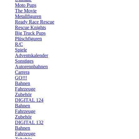
Moto Pups
The Movie
Metallfiguren
Ready Race Rescue
Rescue Knights
Big Truck Pups
Plüschfiguren
R/C
Spiele
Adventskalender
Sonstiges
Autorennbahnen
Carrera
GO!!!
Bahnen
Fahrzeuge
Zubehör
DIGITAL 124
Bahnen
Fahrzeuge
Zubehör
DIGITAL 132
Bahnen
Fahrzeuge