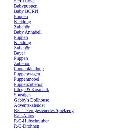
Steffi Love
Babypuppen
Baby BORN
Puppen
Kleidung
Zubehör
Baby Annabell
Puppen
Kleidung
Zubehör
Bayer
Puppen
Zubehör
Puppenkleidung
Puppenwagen
Puppenmöbel
Puppenzubehör
Pflege & Kosmetik
Sonstiges
Gabby's Dollhouse
Adventskalender
R/C – Ferngesteuertes Spielzeug
R/C-Autos
R/C-Hubschrauber
R/C-Drohnen