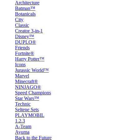
Architecture
Batman™
Botanicals
City
Classic
Creator 3-in-1
Disney™
DUPLO®
Friends
Fortnite®
Harry Potter™
Icons
Jurassic World™
Marvel
Minecraft®
NINJAGO®
Speed Champions
Star Wars™
Technic
Seltene Sets
PLAYMOBIL
1.2.3
A-Team
Ayuma
Back to the Future