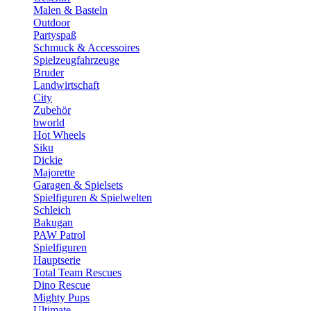
Malen & Basteln
Outdoor
Partyspaß
Schmuck & Accessoires
Spielzeugfahrzeuge
Bruder
Landwirtschaft
City
Zubehör
bworld
Hot Wheels
Siku
Dickie
Majorette
Garagen & Spielsets
Spielfiguren & Spielwelten
Schleich
Bakugan
PAW Patrol
Spielfiguren
Hauptserie
Total Team Rescues
Dino Rescue
Mighty Pups
Ultimate