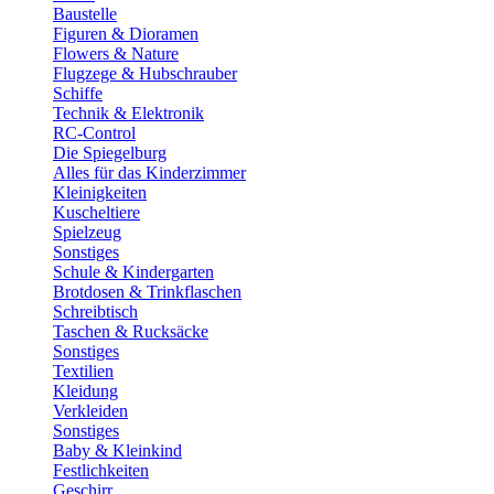
Baustelle
Figuren & Dioramen
Flowers & Nature
Flugzege & Hubschrauber
Schiffe
Technik & Elektronik
RC-Control
Die Spiegelburg
Alles für das Kinderzimmer
Kleinigkeiten
Kuscheltiere
Spielzeug
Sonstiges
Schule & Kindergarten
Brotdosen & Trinkflaschen
Schreibtisch
Taschen & Rucksäcke
Sonstiges
Textilien
Kleidung
Verkleiden
Sonstiges
Baby & Kleinkind
Festlichkeiten
Geschirr