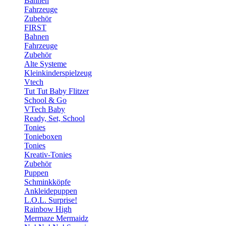
Bahnen
Fahrzeuge
Zubehör
FIRST
Bahnen
Fahrzeuge
Zubehör
Alte Systeme
Kleinkinderspielzeug
Vtech
Tut Tut Baby Flitzer
School & Go
VTech Baby
Ready, Set, School
Tonies
Tonieboxen
Tonies
Kreativ-Tonies
Zubehör
Puppen
Schminkköpfe
Ankleidepuppen
L.O.L. Surprise!
Rainbow High
Mermaze Mermaidz