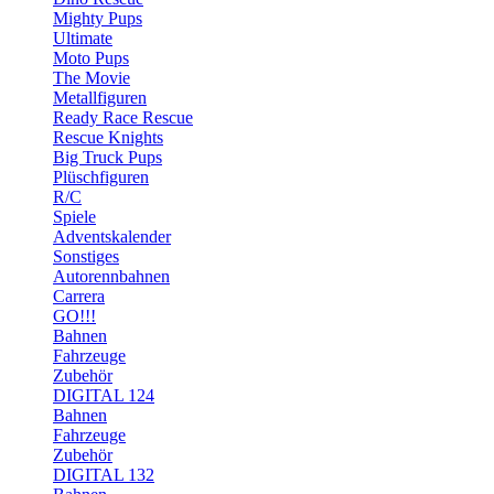
Mighty Pups
Ultimate
Moto Pups
The Movie
Metallfiguren
Ready Race Rescue
Rescue Knights
Big Truck Pups
Plüschfiguren
R/C
Spiele
Adventskalender
Sonstiges
Autorennbahnen
Carrera
GO!!!
Bahnen
Fahrzeuge
Zubehör
DIGITAL 124
Bahnen
Fahrzeuge
Zubehör
DIGITAL 132