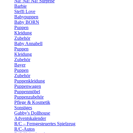
Na! Na! Na! Surprise
Barbie
Steffi Love
Babypuppen
Baby BORN
Puppen
Kleidung
Zubehör
Baby Annabell
Puppen
Kleidung
Zubehör
Bayer
Puppen
Zubehör
Puppenkleidung
Puppenwagen
Puppenmöbel
Puppenzubehör
Pflege & Kosmetik
Sonstiges
Gabby's Dollhouse
Adventskalender
R/C – Ferngesteuertes Spielzeug
R/C-Autos