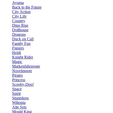
Ayuma
Back to the Future
City Action
City Life
Country
Dino Rise
Dollhouse
Dragons
Duck on Call
Family Fun
Figures
Heidi
Knight Rider
Magic
Markenfahrzeuge
Novelmoore
Pirates
Princess
Scooby-Doo!
Space
Spirit
Stuntshow
Wiltopia
Alte Sets
Mould King