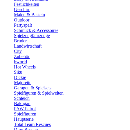
Festlichkeiten
Geschirr
Malen & Basteln
Outdoor
Partyspaß
Schmuck & Accessoires
Spielzeugfahrzeuge
Bruder
Landwirtschaft
City
Zubehör
bworld
Hot Wheels
Siku
Dickie
Majorette
Garagen & Spielsets
Spielfiguren & Spielwelten
Schleich
Bakugan
PAW Patrol
Spielfiguren
Hauptserie
Total Team Rescues
Dino Rescue