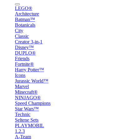
LEGO®
Architecture
Batman™
Botanicals
City
Classic
Creator 3-in-1
Disney™
DUPLO®
Friends
Fortnite®
Harry Potter™
Icons
Jurassic World™
Marvel
Minecraft®
NINJAGO®
Speed Champions
Star Wars™
Technic
Seltene Sets
PLAYMOBIL
1.2.3
A-Team