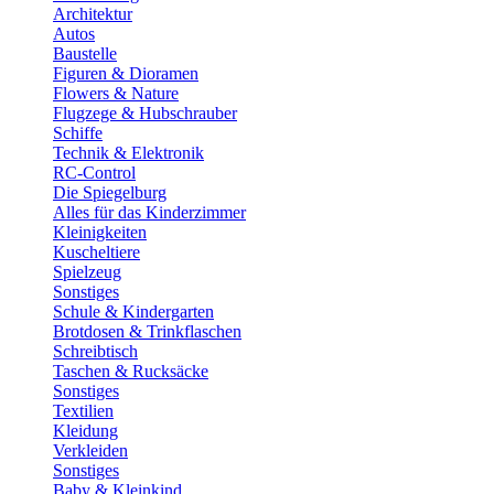
Architektur
Autos
Baustelle
Figuren & Dioramen
Flowers & Nature
Flugzege & Hubschrauber
Schiffe
Technik & Elektronik
RC-Control
Die Spiegelburg
Alles für das Kinderzimmer
Kleinigkeiten
Kuscheltiere
Spielzeug
Sonstiges
Schule & Kindergarten
Brotdosen & Trinkflaschen
Schreibtisch
Taschen & Rucksäcke
Sonstiges
Textilien
Kleidung
Verkleiden
Sonstiges
Baby & Kleinkind