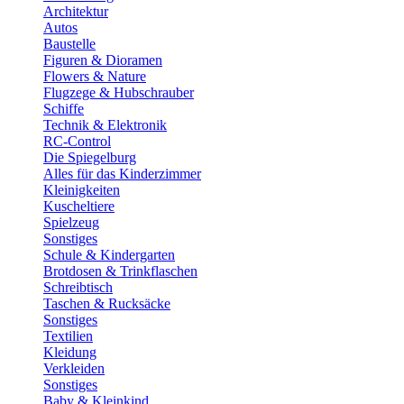
Architektur
Autos
Baustelle
Figuren & Dioramen
Flowers & Nature
Flugzege & Hubschrauber
Schiffe
Technik & Elektronik
RC-Control
Die Spiegelburg
Alles für das Kinderzimmer
Kleinigkeiten
Kuscheltiere
Spielzeug
Sonstiges
Schule & Kindergarten
Brotdosen & Trinkflaschen
Schreibtisch
Taschen & Rucksäcke
Sonstiges
Textilien
Kleidung
Verkleiden
Sonstiges
Baby & Kleinkind