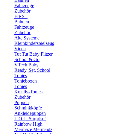
Bahnen
Fahrzeuge
Zubehör
FIRST
Bahnen
Fahrzeuge
Zubehör
Alte Systeme
Kleinkinderspielzeug
Vtech
Tut Tut Baby Flitzer
School & Go
VTech Baby
Ready, Set, School
Tonies
Tonieboxen
Tonies
Kreativ-Tonies
Zubehör
Puppen
Schminkköpfe
Ankleidepuppen
L.O.L. Surprise!
Rainbow High
Mermaze Mermaidz