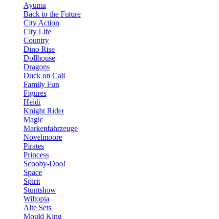
Ayuma
Back to the Future
City Action
City Life
Country
Dino Rise
Dollhouse
Dragons
Duck on Call
Family Fun
Figures
Heidi
Knight Rider
Magic
Markenfahrzeuge
Novelmoore
Pirates
Princess
Scooby-Doo!
Space
Spirit
Stuntshow
Wiltopia
Alte Sets
Mould King