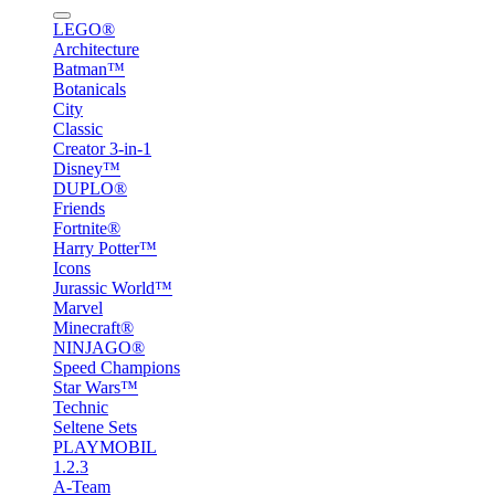
LEGO®
Architecture
Batman™
Botanicals
City
Classic
Creator 3-in-1
Disney™
DUPLO®
Friends
Fortnite®
Harry Potter™
Icons
Jurassic World™
Marvel
Minecraft®
NINJAGO®
Speed Champions
Star Wars™
Technic
Seltene Sets
PLAYMOBIL
1.2.3
A-Team