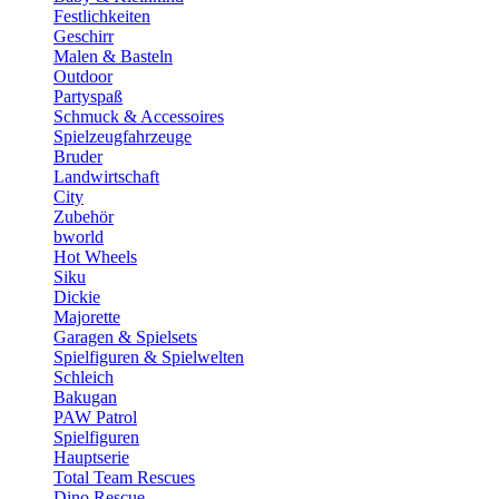
Festlichkeiten
Geschirr
Malen & Basteln
Outdoor
Partyspaß
Schmuck & Accessoires
Spielzeugfahrzeuge
Bruder
Landwirtschaft
City
Zubehör
bworld
Hot Wheels
Siku
Dickie
Majorette
Garagen & Spielsets
Spielfiguren & Spielwelten
Schleich
Bakugan
PAW Patrol
Spielfiguren
Hauptserie
Total Team Rescues
Dino Rescue