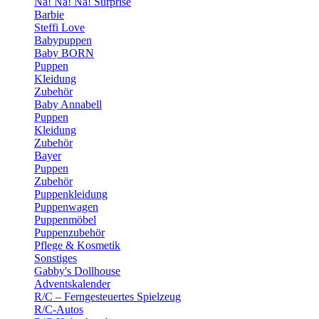
Na! Na! Na! Surprise
Barbie
Steffi Love
Babypuppen
Baby BORN
Puppen
Kleidung
Zubehör
Baby Annabell
Puppen
Kleidung
Zubehör
Bayer
Puppen
Zubehör
Puppenkleidung
Puppenwagen
Puppenmöbel
Puppenzubehör
Pflege & Kosmetik
Sonstiges
Gabby's Dollhouse
Adventskalender
R/C – Ferngesteuertes Spielzeug
R/C-Autos