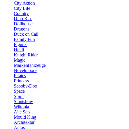
City Action
City Life
Country
Dino Rise
Dollhouse
Dragons
Duck on Call
Family Fun
Figures
Heidi
Knight Rider
Magic
Markenfahrzeuge
Novelmoore
Pirates
Princess
Scooby-Doo!
Space
Spirit
Stuntshow
Wiltopia
Alte Sets
Mould King
Architektur
Autos