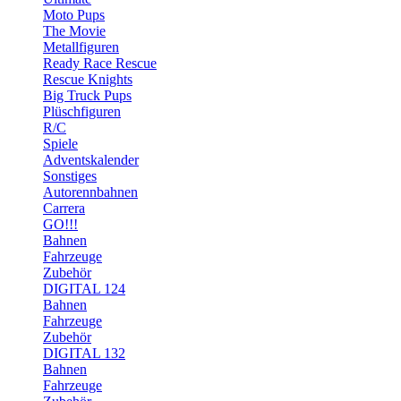
Moto Pups
The Movie
Metallfiguren
Ready Race Rescue
Rescue Knights
Big Truck Pups
Plüschfiguren
R/C
Spiele
Adventskalender
Sonstiges
Autorennbahnen
Carrera
GO!!!
Bahnen
Fahrzeuge
Zubehör
DIGITAL 124
Bahnen
Fahrzeuge
Zubehör
DIGITAL 132
Bahnen
Fahrzeuge