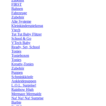
Zubehör
FIRST
Bahnen
Fahrzeuge
Zubehör
Alte Systeme
Kleinkinderspielzeug
Vtech
Tut Tut Baby Flitzer
School & Go
VTech Baby
Ready, Set, School
Tonies
Tonieboxen
Tonies
Kreativ-Tonies
Zubehör
Puppen
Schminkköpfe
Ankleidepuppen
L.O.L. Surprise!
Rainbow High
Mermaze Mermaidz
Na! Na! Na! Surprise
Barbie