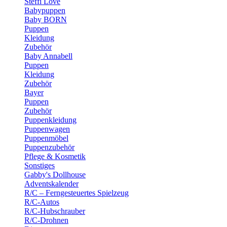
Steffi Love
Babypuppen
Baby BORN
Puppen
Kleidung
Zubehör
Baby Annabell
Puppen
Kleidung
Zubehör
Bayer
Puppen
Zubehör
Puppenkleidung
Puppenwagen
Puppenmöbel
Puppenzubehör
Pflege & Kosmetik
Sonstiges
Gabby's Dollhouse
Adventskalender
R/C – Ferngesteuertes Spielzeug
R/C-Autos
R/C-Hubschrauber
R/C-Drohnen