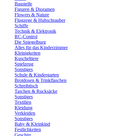
Baustelle
Figuren & Dioramen
Flowers & Nature
Flugzege & Hubschrauber
Schiffe
Technik & Elektronik
RC-Control
Die Spiegelburg
Alles für das Kinderzimmer
Kleinigkeiten
Kuscheltiere
Spielzeug
Sonstiges
Schule & Kindergarten
Brotdosen & Trinkflaschen
Schreibtisch
Taschen & Rucksäcke
Sonstiges
Textilien
Kleidung
Verkleiden
Sonstiges
Baby & Kleinkind
Festlichkeiten
Geschirr