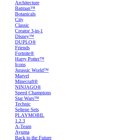
Architecture
Batman™
Botanicals
City
Classic
Creator 3-in-1
Disney™
DUPLO®
Friends
Fortnite®
Harry Potter™
Icons
Jurassic World™
Marvel
Minecraft®
NINJAGO®
Speed Champions
Star Wars™
Technic
Seltene Sets
PLAYMOBIL
1.2.3
A-Team
Ayuma
Back to the Future