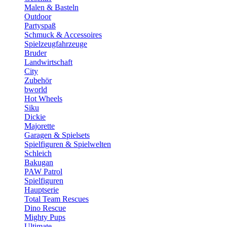
Malen & Basteln
Outdoor
Partyspaß
Schmuck & Accessoires
Spielzeugfahrzeuge
Bruder
Landwirtschaft
City
Zubehör
bworld
Hot Wheels
Siku
Dickie
Majorette
Garagen & Spielsets
Spielfiguren & Spielwelten
Schleich
Bakugan
PAW Patrol
Spielfiguren
Hauptserie
Total Team Rescues
Dino Rescue
Mighty Pups
Ultimate