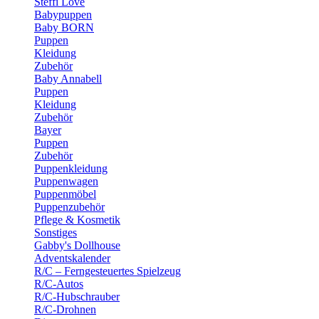
Steffi Love
Babypuppen
Baby BORN
Puppen
Kleidung
Zubehör
Baby Annabell
Puppen
Kleidung
Zubehör
Bayer
Puppen
Zubehör
Puppenkleidung
Puppenwagen
Puppenmöbel
Puppenzubehör
Pflege & Kosmetik
Sonstiges
Gabby's Dollhouse
Adventskalender
R/C – Ferngesteuertes Spielzeug
R/C-Autos
R/C-Hubschrauber
R/C-Drohnen