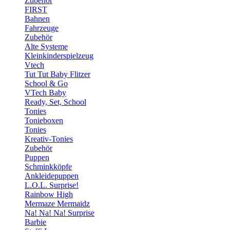
Zubehör
FIRST
Bahnen
Fahrzeuge
Zubehör
Alte Systeme
Kleinkinderspielzeug
Vtech
Tut Tut Baby Flitzer
School & Go
VTech Baby
Ready, Set, School
Tonies
Tonieboxen
Tonies
Kreativ-Tonies
Zubehör
Puppen
Schminkköpfe
Ankleidepuppen
L.O.L. Surprise!
Rainbow High
Mermaze Mermaidz
Na! Na! Na! Surprise
Barbie