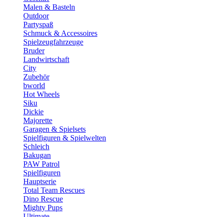
Malen & Basteln
Outdoor
Partyspaß
Schmuck & Accessoires
Spielzeugfahrzeuge
Bruder
Landwirtschaft
City
Zubehör
bworld
Hot Wheels
Siku
Dickie
Majorette
Garagen & Spielsets
Spielfiguren & Spielwelten
Schleich
Bakugan
PAW Patrol
Spielfiguren
Hauptserie
Total Team Rescues
Dino Rescue
Mighty Pups
Ultimate