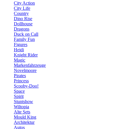
City Action
City Life
Country
Dino Rise
Dollhouse
Dragons
Duck on Call
Family Fun
Figures
Heidi
Knight Rider
Magic
Markenfahrzeuge
Novelmoore
Pirates
Princess
Scooby-Doo!
Space
Spirit
Stuntshow
Wiltopia
Alte Sets
Mould King
Architektur
Autos