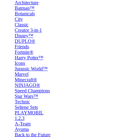
Architecture
Batman™
Botanicals
City
Classic
Creator 3-in-1
Disney™
DUPLO®
Friends
Fortnite®
Harry Potter™
Icons
Jurassic World™
Marvel
Minecraft®
NINJAGO®
Speed Champions
Star Wars™
Technic
Seltene Sets
PLAYMOBIL
1.2.3
A-Team
Ayuma
Back to the Future