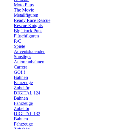
Moto Pups
The Movie
Metallfiguren
Ready Race Rescue
Rescue Knights
Big Truck Pups
Plüschfiguren
R/C
Spiele
Adventskalender
Sonstiges
Autorennbahnen
Carrera
GO!!!
Bahnen
Fahrzeuge
Zubehör
DIGITAL 124
Bahnen
Fahrzeuge
Zubehör
DIGITAL 132
Bahnen
Fahrzeuge