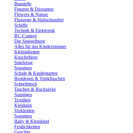
Baustelle
Figuren & Dioramen
Flowers & Nature
Flugzege & Hubschrauber
Schiffe
Technik & Elektronik
RC-Control
Die Spiegelburg
Alles für das Kinderzimmer
Kleinigkeiten
Kuscheltiere
Spielzeug
Sonstiges
Schule & Kindergarten
Brotdosen & Trinkflaschen
Schreibtisch
Taschen & Rucksäcke
Sonstiges
Textilien
Kleidung
Verkleiden
Sonstiges
Baby & Kleinkind
Festlichkeiten
Geschirr