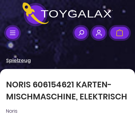
Zum Hauptinhalt springen
Ware
Spielzeug
NORIS 606154621 KARTEN-
MISCHMASCHINE, ELEKTRISCH
Noris
Bildergalerie überspringen