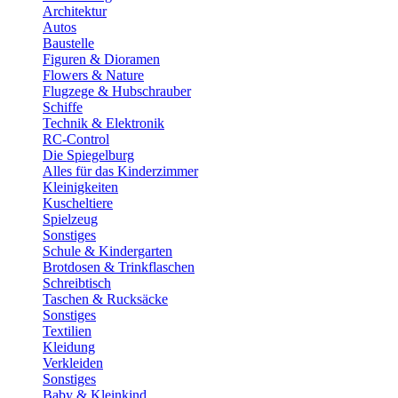
Architektur
Autos
Baustelle
Figuren & Dioramen
Flowers & Nature
Flugzege & Hubschrauber
Schiffe
Technik & Elektronik
RC-Control
Die Spiegelburg
Alles für das Kinderzimmer
Kleinigkeiten
Kuscheltiere
Spielzeug
Sonstiges
Schule & Kindergarten
Brotdosen & Trinkflaschen
Schreibtisch
Taschen & Rucksäcke
Sonstiges
Textilien
Kleidung
Verkleiden
Sonstiges
Baby & Kleinkind