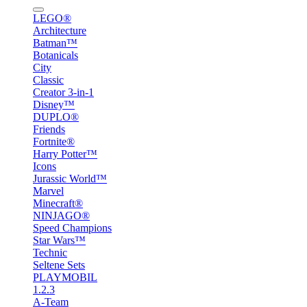
LEGO®
Architecture
Batman™
Botanicals
City
Classic
Creator 3-in-1
Disney™
DUPLO®
Friends
Fortnite®
Harry Potter™
Icons
Jurassic World™
Marvel
Minecraft®
NINJAGO®
Speed Champions
Star Wars™
Technic
Seltene Sets
PLAYMOBIL
1.2.3
A-Team