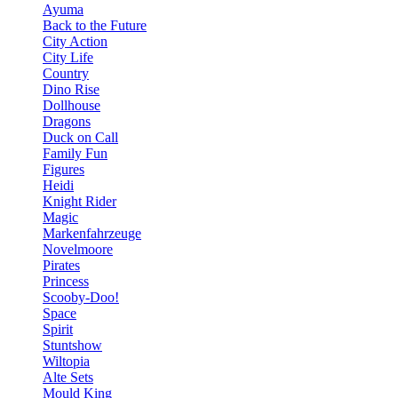
Ayuma
Back to the Future
City Action
City Life
Country
Dino Rise
Dollhouse
Dragons
Duck on Call
Family Fun
Figures
Heidi
Knight Rider
Magic
Markenfahrzeuge
Novelmoore
Pirates
Princess
Scooby-Doo!
Space
Spirit
Stuntshow
Wiltopia
Alte Sets
Mould King