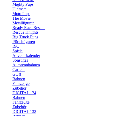
Mighty Pups
Ultimate
Moto Pups
The Movie
Metallfiguren
Ready Race Rescue
Rescue Knights
Big Truck Pups
Plüschfiguren
R/C
Spiele
Adventskalender
Sonstiges
Autorennbahnen
Carrera
GO!!!
Bahnen
Fahrzeuge
Zubehör
DIGITAL 124
Bahnen
Fahrzeuge
Zubehör
DIGITAL 132