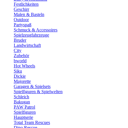
Festlichkeiten
Geschirr
Malen & Basteln
Outdoor
Partyspaß
Schmuck & Accessoires
Spielzeugfahrzeuge
Bruder
Landwirtschaft
City
Zubehör
bworld
Hot Wheels
Siku
Dickie
Majorette
Garagen & Spielsets
Spielfiguren & Spielwelten
Schleich
Bakugan
PAW Patrol
Spielfiguren
Hauptserie
Total Team Rescues
Dino Rescue