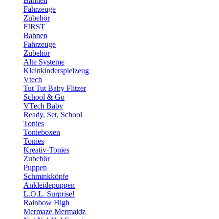
Bahnen
Fahrzeuge
Zubehör
FIRST
Bahnen
Fahrzeuge
Zubehör
Alte Systeme
Kleinkinderspielzeug
Vtech
Tut Tut Baby Flitzer
School & Go
VTech Baby
Ready, Set, School
Tonies
Tonieboxen
Tonies
Kreativ-Tonies
Zubehör
Puppen
Schminkköpfe
Ankleidepuppen
L.O.L. Surprise!
Rainbow High
Mermaze Mermaidz