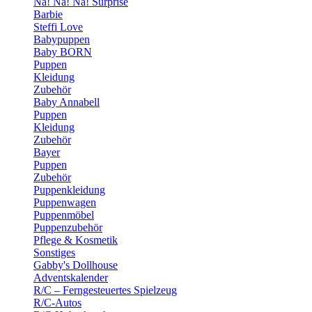
Na! Na! Na! Surprise
Barbie
Steffi Love
Babypuppen
Baby BORN
Puppen
Kleidung
Zubehör
Baby Annabell
Puppen
Kleidung
Zubehör
Bayer
Puppen
Zubehör
Puppenkleidung
Puppenwagen
Puppenmöbel
Puppenzubehör
Pflege & Kosmetik
Sonstiges
Gabby's Dollhouse
Adventskalender
R/C – Ferngesteuertes Spielzeug
R/C-Autos