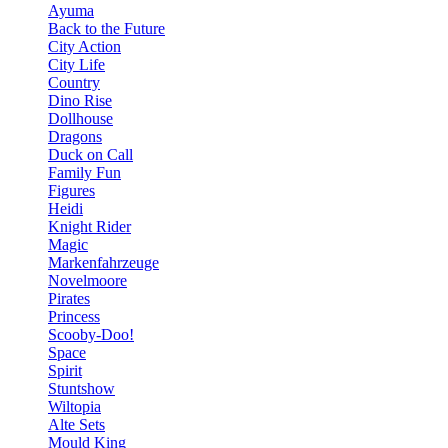
Ayuma
Back to the Future
City Action
City Life
Country
Dino Rise
Dollhouse
Dragons
Duck on Call
Family Fun
Figures
Heidi
Knight Rider
Magic
Markenfahrzeuge
Novelmoore
Pirates
Princess
Scooby-Doo!
Space
Spirit
Stuntshow
Wiltopia
Alte Sets
Mould King