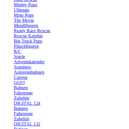
Mighty Pups
Ultimate
Moto Pups
The Movie
Metallfiguren
Ready Race Rescue
Rescue Knights
Big Truck Pups
Plüschfiguren
R/C
Spiele
Adventskalender
Sonstiges
Autorennbahnen
Carrera
GO!!!
Bahnen
Fahrzeuge
Zubehör
DIGITAL 124
Bahnen
Fahrzeuge
Zubehör
DIGITAL 132