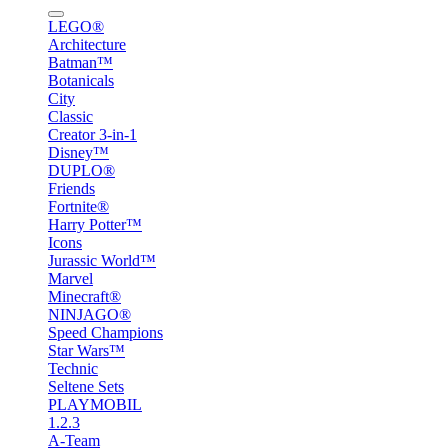
LEGO®
Architecture
Batman™
Botanicals
City
Classic
Creator 3-in-1
Disney™
DUPLO®
Friends
Fortnite®
Harry Potter™
Icons
Jurassic World™
Marvel
Minecraft®
NINJAGO®
Speed Champions
Star Wars™
Technic
Seltene Sets
PLAYMOBIL
1.2.3
A-Team