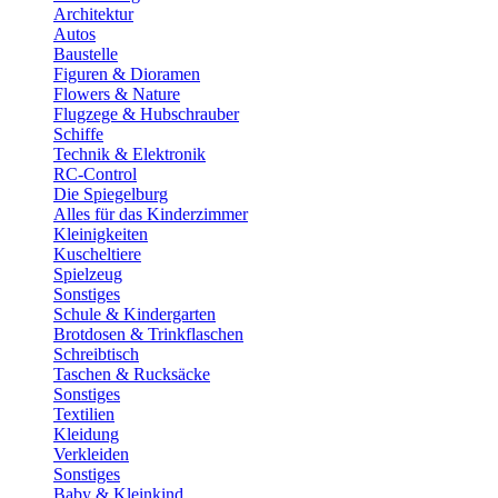
Architektur
Autos
Baustelle
Figuren & Dioramen
Flowers & Nature
Flugzege & Hubschrauber
Schiffe
Technik & Elektronik
RC-Control
Die Spiegelburg
Alles für das Kinderzimmer
Kleinigkeiten
Kuscheltiere
Spielzeug
Sonstiges
Schule & Kindergarten
Brotdosen & Trinkflaschen
Schreibtisch
Taschen & Rucksäcke
Sonstiges
Textilien
Kleidung
Verkleiden
Sonstiges
Baby & Kleinkind