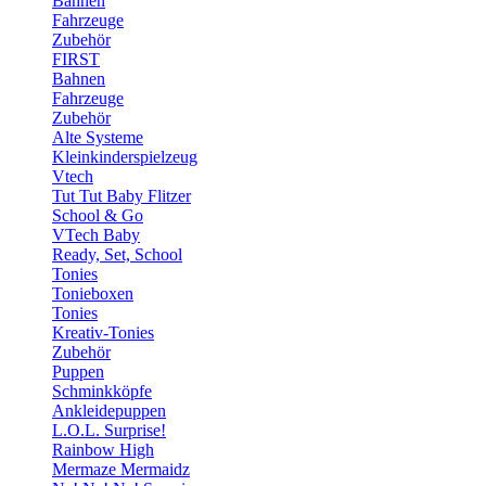
Bahnen
Fahrzeuge
Zubehör
FIRST
Bahnen
Fahrzeuge
Zubehör
Alte Systeme
Kleinkinderspielzeug
Vtech
Tut Tut Baby Flitzer
School & Go
VTech Baby
Ready, Set, School
Tonies
Tonieboxen
Tonies
Kreativ-Tonies
Zubehör
Puppen
Schminkköpfe
Ankleidepuppen
L.O.L. Surprise!
Rainbow High
Mermaze Mermaidz