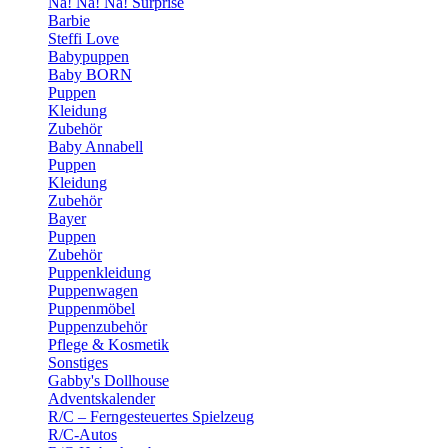
Na! Na! Na! Surprise
Barbie
Steffi Love
Babypuppen
Baby BORN
Puppen
Kleidung
Zubehör
Baby Annabell
Puppen
Kleidung
Zubehör
Bayer
Puppen
Zubehör
Puppenkleidung
Puppenwagen
Puppenmöbel
Puppenzubehör
Pflege & Kosmetik
Sonstiges
Gabby's Dollhouse
Adventskalender
R/C – Ferngesteuertes Spielzeug
R/C-Autos