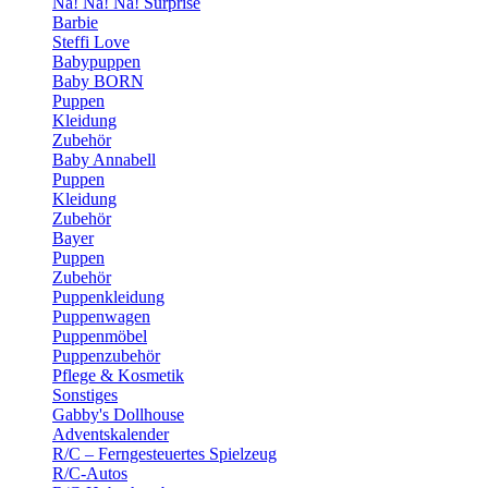
Na! Na! Na! Surprise
Barbie
Steffi Love
Babypuppen
Baby BORN
Puppen
Kleidung
Zubehör
Baby Annabell
Puppen
Kleidung
Zubehör
Bayer
Puppen
Zubehör
Puppenkleidung
Puppenwagen
Puppenmöbel
Puppenzubehör
Pflege & Kosmetik
Sonstiges
Gabby's Dollhouse
Adventskalender
R/C – Ferngesteuertes Spielzeug
R/C-Autos