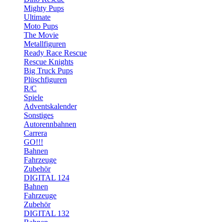
Mighty Pups
Ultimate
Moto Pups
The Movie
Metallfiguren
Ready Race Rescue
Rescue Knights
Big Truck Pups
Plüschfiguren
R/C
Spiele
Adventskalender
Sonstiges
Autorennbahnen
Carrera
GO!!!
Bahnen
Fahrzeuge
Zubehör
DIGITAL 124
Bahnen
Fahrzeuge
Zubehör
DIGITAL 132