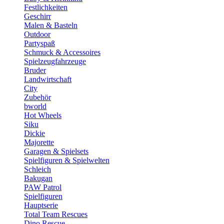
Festlichkeiten
Geschirr
Malen & Basteln
Outdoor
Partyspaß
Schmuck & Accessoires
Spielzeugfahrzeuge
Bruder
Landwirtschaft
City
Zubehör
bworld
Hot Wheels
Siku
Dickie
Majorette
Garagen & Spielsets
Spielfiguren & Spielwelten
Schleich
Bakugan
PAW Patrol
Spielfiguren
Hauptserie
Total Team Rescues
Dino Rescue