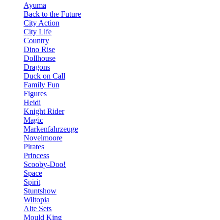
Ayuma
Back to the Future
City Action
City Life
Country
Dino Rise
Dollhouse
Dragons
Duck on Call
Family Fun
Figures
Heidi
Knight Rider
Magic
Markenfahrzeuge
Novelmoore
Pirates
Princess
Scooby-Doo!
Space
Spirit
Stuntshow
Wiltopia
Alte Sets
Mould King