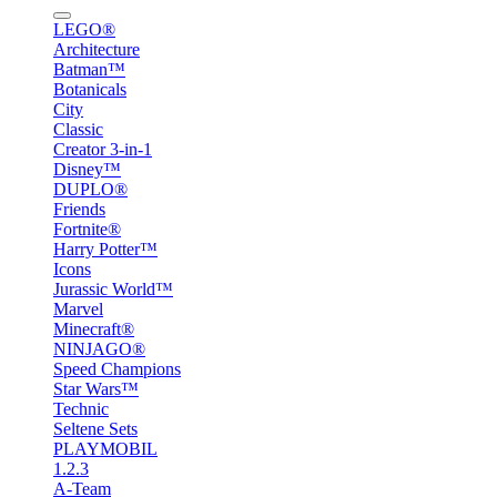
LEGO®
Architecture
Batman™
Botanicals
City
Classic
Creator 3-in-1
Disney™
DUPLO®
Friends
Fortnite®
Harry Potter™
Icons
Jurassic World™
Marvel
Minecraft®
NINJAGO®
Speed Champions
Star Wars™
Technic
Seltene Sets
PLAYMOBIL
1.2.3
A-Team