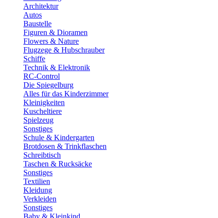
Architektur
Autos
Baustelle
Figuren & Dioramen
Flowers & Nature
Flugzege & Hubschrauber
Schiffe
Technik & Elektronik
RC-Control
Die Spiegelburg
Alles für das Kinderzimmer
Kleinigkeiten
Kuscheltiere
Spielzeug
Sonstiges
Schule & Kindergarten
Brotdosen & Trinkflaschen
Schreibtisch
Taschen & Rucksäcke
Sonstiges
Textilien
Kleidung
Verkleiden
Sonstiges
Baby & Kleinkind