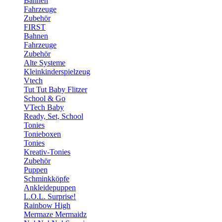
Bahnen
Fahrzeuge
Zubehör
FIRST
Bahnen
Fahrzeuge
Zubehör
Alte Systeme
Kleinkinderspielzeug
Vtech
Tut Tut Baby Flitzer
School & Go
VTech Baby
Ready, Set, School
Tonies
Tonieboxen
Tonies
Kreativ-Tonies
Zubehör
Puppen
Schminkköpfe
Ankleidepuppen
L.O.L. Surprise!
Rainbow High
Mermaze Mermaidz