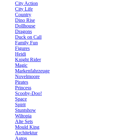
City Action
City Life
Country
Dino Rise
Dollhouse
Dragons
Duck on Call
Family Fun
Figures
Heidi
Knight Rider
Magic
Markenfahrzeuge
Novelmoore
Pirates
Princess
Scooby-Doo!
Space
Spirit
Stuntshow
Wiltopia
Alte Sets
Mould King
Architektur
Autos