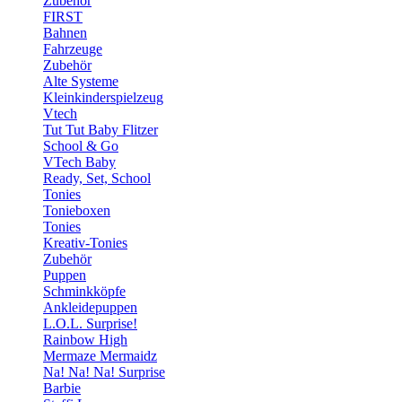
Zubehör
FIRST
Bahnen
Fahrzeuge
Zubehör
Alte Systeme
Kleinkinderspielzeug
Vtech
Tut Tut Baby Flitzer
School & Go
VTech Baby
Ready, Set, School
Tonies
Tonieboxen
Tonies
Kreativ-Tonies
Zubehör
Puppen
Schminkköpfe
Ankleidepuppen
L.O.L. Surprise!
Rainbow High
Mermaze Mermaidz
Na! Na! Na! Surprise
Barbie