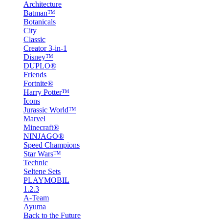
Architecture
Batman™
Botanicals
City
Classic
Creator 3-in-1
Disney™
DUPLO®
Friends
Fortnite®
Harry Potter™
Icons
Jurassic World™
Marvel
Minecraft®
NINJAGO®
Speed Champions
Star Wars™
Technic
Seltene Sets
PLAYMOBIL
1.2.3
A-Team
Ayuma
Back to the Future