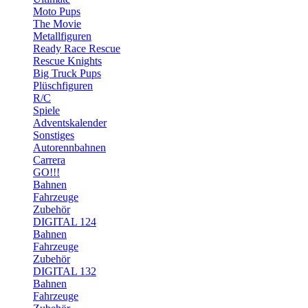
Moto Pups
The Movie
Metallfiguren
Ready Race Rescue
Rescue Knights
Big Truck Pups
Plüschfiguren
R/C
Spiele
Adventskalender
Sonstiges
Autorennbahnen
Carrera
GO!!!
Bahnen
Fahrzeuge
Zubehör
DIGITAL 124
Bahnen
Fahrzeuge
Zubehör
DIGITAL 132
Bahnen
Fahrzeuge