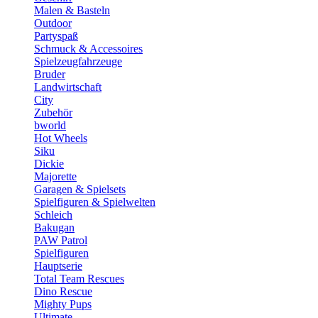
Malen & Basteln
Outdoor
Partyspaß
Schmuck & Accessoires
Spielzeugfahrzeuge
Bruder
Landwirtschaft
City
Zubehör
bworld
Hot Wheels
Siku
Dickie
Majorette
Garagen & Spielsets
Spielfiguren & Spielwelten
Schleich
Bakugan
PAW Patrol
Spielfiguren
Hauptserie
Total Team Rescues
Dino Rescue
Mighty Pups
Ultimate