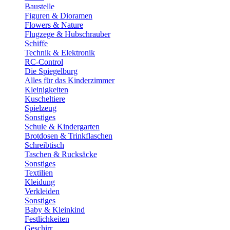
Baustelle
Figuren & Dioramen
Flowers & Nature
Flugzege & Hubschrauber
Schiffe
Technik & Elektronik
RC-Control
Die Spiegelburg
Alles für das Kinderzimmer
Kleinigkeiten
Kuscheltiere
Spielzeug
Sonstiges
Schule & Kindergarten
Brotdosen & Trinkflaschen
Schreibtisch
Taschen & Rucksäcke
Sonstiges
Textilien
Kleidung
Verkleiden
Sonstiges
Baby & Kleinkind
Festlichkeiten
Geschirr