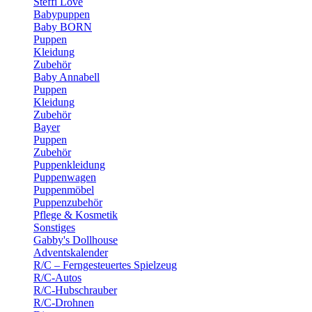
Steffi Love
Babypuppen
Baby BORN
Puppen
Kleidung
Zubehör
Baby Annabell
Puppen
Kleidung
Zubehör
Bayer
Puppen
Zubehör
Puppenkleidung
Puppenwagen
Puppenmöbel
Puppenzubehör
Pflege & Kosmetik
Sonstiges
Gabby's Dollhouse
Adventskalender
R/C – Ferngesteuertes Spielzeug
R/C-Autos
R/C-Hubschrauber
R/C-Drohnen