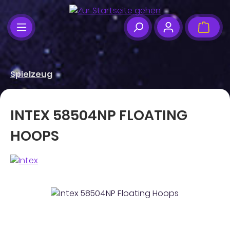
Zum Hauptinhalt springen
Ware
Spielzeug
INTEX 58504NP FLOATING
HOOPS
Bildergalerie überspringen