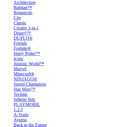
Architecture
Batman™
Botanicals
City
Classic
Creator 3-in-1
Disney™
DUPLO®
Friends
Fortnite®
Harry Potter™
Icons
Jurassic World™
Marvel
Minecraft®
NINJAGO®
Speed Champions
Star Wars™
Technic
Seltene Sets
PLAYMOBIL
1.2.3
A-Team
Ayuma
Back to the Future