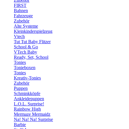
Zubehör
FIRST
Bahnen
Fahrzeuge
Zubehör
Alte Systeme
Kleinkinderspielzeug
Vtech
Tut Tut Baby Flitzer
School & Go
VTech Baby
Ready, Set, School
Tonies
Tonieboxen
Tonies
Kreativ-Tonies
Zubehör
Puppen
Schminkköpfe
Ankleidepuppen
L.O.L. Surprise!
Rainbow High
Mermaze Mermaidz
Na! Na! Na! Surprise
Barbie