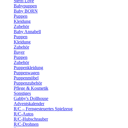
Steffi Love
Babypuppen
Baby BORN
Puppen
Kleidung
Zubehör
Baby Annabell
Puppen
Kleidung
Zubehör
Bayer
Puppen
Zubehör
Puppenkleidung
Puppenwagen
Puppenmöbel
Puppenzubehör
Pflege & Kosmetik
Sonstiges
Gabby's Dollhouse
Adventskalender
R/C – Ferngesteuertes Spielzeug
R/C-Autos
R/C-Hubschrauber
R/C-Drohnen