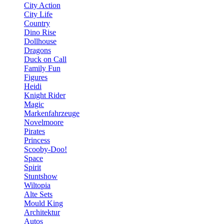
City Action
City Life
Country
Dino Rise
Dollhouse
Dragons
Duck on Call
Family Fun
Figures
Heidi
Knight Rider
Magic
Markenfahrzeuge
Novelmoore
Pirates
Princess
Scooby-Doo!
Space
Spirit
Stuntshow
Wiltopia
Alte Sets
Mould King
Architektur
Autos