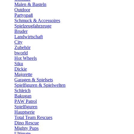
Malen & Basteln
Outdoor
Partyspaß
Schmuck & Accessoires
Spielzeugfahrzeuge
Bruder
Landwirtschaft
City
Zubehör
bworld
Hot Wheels
Siku
Dickie
Majorette
Garagen & Spielsets
Spielfiguren & Spielwelten
Schleich
Bakugan
PAW Patrol
Spielfiguren
Hauptserie
Total Team Rescues
Dino Rescue
Mighty Pups
Ultimate