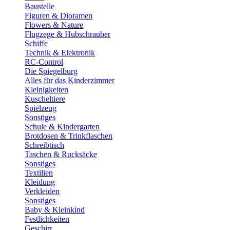
Baustelle
Figuren & Dioramen
Flowers & Nature
Flugzege & Hubschrauber
Schiffe
Technik & Elektronik
RC-Control
Die Spiegelburg
Alles für das Kinderzimmer
Kleinigkeiten
Kuscheltiere
Spielzeug
Sonstiges
Schule & Kindergarten
Brotdosen & Trinkflaschen
Schreibtisch
Taschen & Rucksäcke
Sonstiges
Textilien
Kleidung
Verkleiden
Sonstiges
Baby & Kleinkind
Festlichkeiten
Geschirr