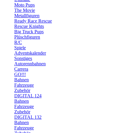
Moto Pups
The Movie
Metallfiguren
Ready Race Rescue
Rescue Knights
Big Truck Pups
Plüschfiguren
R/C
Spiele
Adventskalender
Sonstiges
Autorennbahnen
Carrera
GO!!!
Bahnen
Fahrzeuge
Zubehör
DIGITAL 124
Bahnen
Fahrzeuge
Zubehör
DIGITAL 132
Bahnen
Fahrzeuge