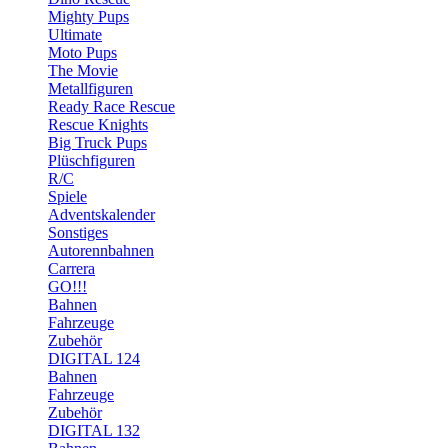
Mighty Pups
Ultimate
Moto Pups
The Movie
Metallfiguren
Ready Race Rescue
Rescue Knights
Big Truck Pups
Plüschfiguren
R/C
Spiele
Adventskalender
Sonstiges
Autorennbahnen
Carrera
GO!!!
Bahnen
Fahrzeuge
Zubehör
DIGITAL 124
Bahnen
Fahrzeuge
Zubehör
DIGITAL 132