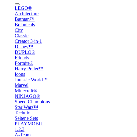
LEGO®
Architecture
Batman™
Botanicals
City
Classic
Creator 3-in-1
Disney™
DUPLO®
Friends
Fortnite®
Harry Potter™
Icons
Jurassic World™
Marvel
Minecraft®
NINJAGO®
Speed Champions
Star Wars™
Technic
Seltene Sets
PLAYMOBIL
1.2.3
A-Team