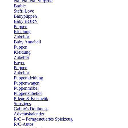
Na! Na! Na! Surprise
Barbie
Steffi Love
Babypuppen
Baby BORN
Puppen
Kleidung
Zubehör
Baby Annabell
Puppen
Kleidung
Zubehör
Bayer
Puppen
Zubehör
Puppenkleidung
Puppenwagen
Puppenmöbel
Puppenzubehör
Pflege & Kosmetik
Sonstiges
Gabby's Dollhouse
Adventskalender
R/C – Ferngesteuertes Spielzeug
R/C-Autos