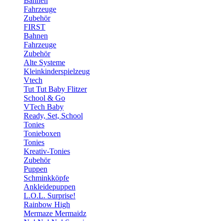
Bahnen
Fahrzeuge
Zubehör
FIRST
Bahnen
Fahrzeuge
Zubehör
Alte Systeme
Kleinkinderspielzeug
Vtech
Tut Tut Baby Flitzer
School & Go
VTech Baby
Ready, Set, School
Tonies
Tonieboxen
Tonies
Kreativ-Tonies
Zubehör
Puppen
Schminkköpfe
Ankleidepuppen
L.O.L. Surprise!
Rainbow High
Mermaze Mermaidz