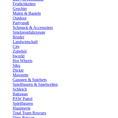
Festlichkeiten
Geschirr
Malen & Basteln
Outdoor
Partyspaß
Schmuck & Accessoires
Spielzeugfahrzeuge
Bruder
Landwirtschaft
City
Zubehör
bworld
Hot Wheels
Siku
Dickie
Majorette
Garagen & Spielsets
Spielfiguren & Spielwelten
Schleich
Bakugan
PAW Patrol
Spielfiguren
Hauptserie
Total Team Rescues
Dino Rescue