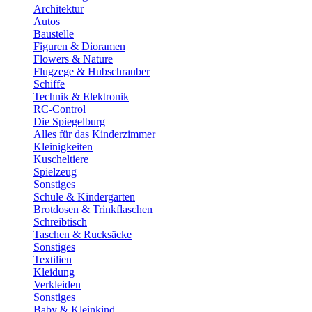
Architektur
Autos
Baustelle
Figuren & Dioramen
Flowers & Nature
Flugzege & Hubschrauber
Schiffe
Technik & Elektronik
RC-Control
Die Spiegelburg
Alles für das Kinderzimmer
Kleinigkeiten
Kuscheltiere
Spielzeug
Sonstiges
Schule & Kindergarten
Brotdosen & Trinkflaschen
Schreibtisch
Taschen & Rucksäcke
Sonstiges
Textilien
Kleidung
Verkleiden
Sonstiges
Baby & Kleinkind