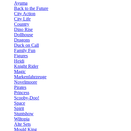
Ayuma
Back to the Future
City Action
City Life
Country
Dino Rise
Dollhouse
Dragons
Duck on Call
Family Fun
Figures
Heidi
Knight Rider
Magic
Markenfahrzeuge
Novelmoore
Pirates
Princess
Scooby-Doo!
Space
Spirit
Stuntshow
Wiltopia
Alte Sets
Mould King