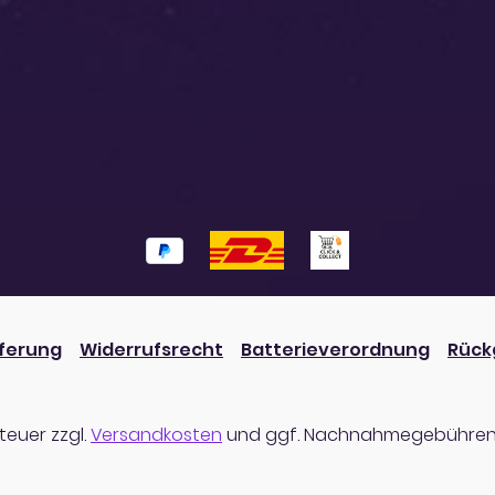
eferung
Widerrufsrecht
Batterieverordnung
Rück
steuer zzgl.
Versandkosten
und ggf. Nachnahmegebühren,