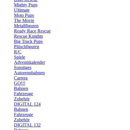
Mighty Pups
Ultimate
Moto Pups
The Movie
Metallfiguren
Ready Race Rescue
Rescue Knights
Big Truck Pups
Plüschfiguren
R/C
Spiele
Adventskalender
Sonstiges
Autorennbahnen
Carrera
GO!!!
Bahnen
Fahrzeuge
Zubehör
DIGITAL 124
Bahnen
Fahrzeuge
Zubehör
DIGITAL 132