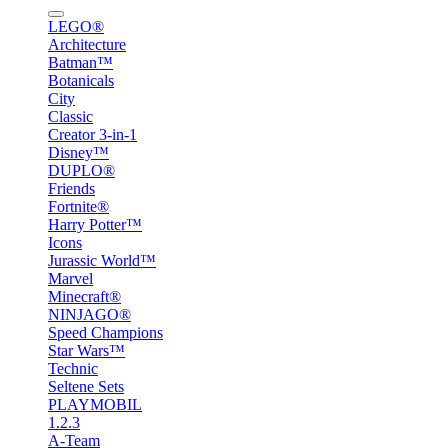
LEGO®
Architecture
Batman™
Botanicals
City
Classic
Creator 3-in-1
Disney™
DUPLO®
Friends
Fortnite®
Harry Potter™
Icons
Jurassic World™
Marvel
Minecraft®
NINJAGO®
Speed Champions
Star Wars™
Technic
Seltene Sets
PLAYMOBIL
1.2.3
A-Team