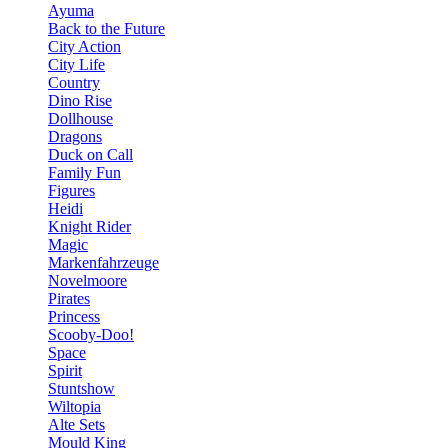
Ayuma
Back to the Future
City Action
City Life
Country
Dino Rise
Dollhouse
Dragons
Duck on Call
Family Fun
Figures
Heidi
Knight Rider
Magic
Markenfahrzeuge
Novelmoore
Pirates
Princess
Scooby-Doo!
Space
Spirit
Stuntshow
Wiltopia
Alte Sets
Mould King