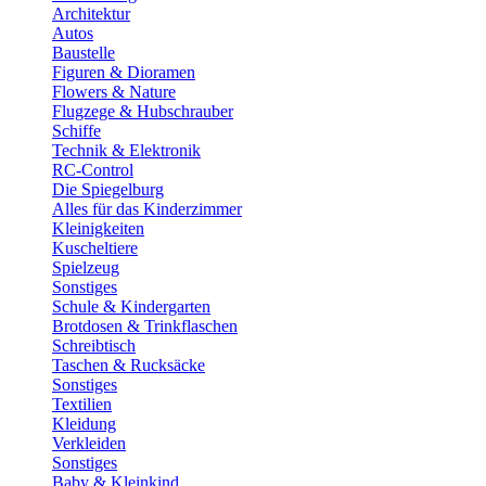
Architektur
Autos
Baustelle
Figuren & Dioramen
Flowers & Nature
Flugzege & Hubschrauber
Schiffe
Technik & Elektronik
RC-Control
Die Spiegelburg
Alles für das Kinderzimmer
Kleinigkeiten
Kuscheltiere
Spielzeug
Sonstiges
Schule & Kindergarten
Brotdosen & Trinkflaschen
Schreibtisch
Taschen & Rucksäcke
Sonstiges
Textilien
Kleidung
Verkleiden
Sonstiges
Baby & Kleinkind