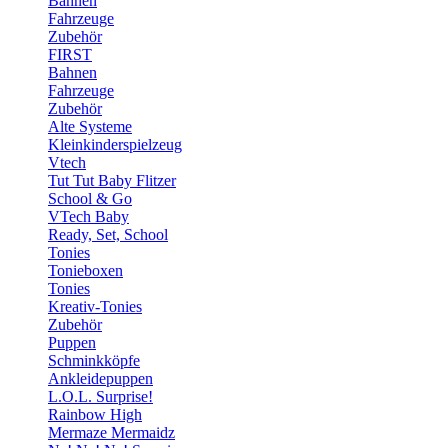
Bahnen
Fahrzeuge
Zubehör
FIRST
Bahnen
Fahrzeuge
Zubehör
Alte Systeme
Kleinkinderspielzeug
Vtech
Tut Tut Baby Flitzer
School & Go
VTech Baby
Ready, Set, School
Tonies
Tonieboxen
Tonies
Kreativ-Tonies
Zubehör
Puppen
Schminkköpfe
Ankleidepuppen
L.O.L. Surprise!
Rainbow High
Mermaze Mermaidz