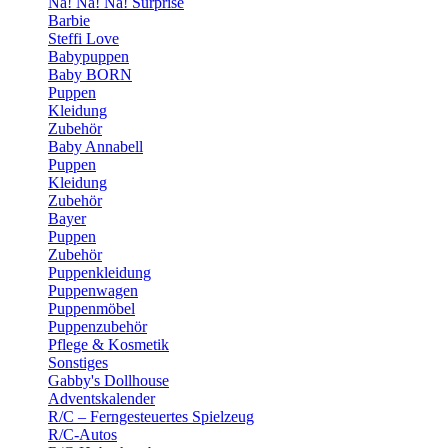
Na! Na! Na! Surprise
Barbie
Steffi Love
Babypuppen
Baby BORN
Puppen
Kleidung
Zubehör
Baby Annabell
Puppen
Kleidung
Zubehör
Bayer
Puppen
Zubehör
Puppenkleidung
Puppenwagen
Puppenmöbel
Puppenzubehör
Pflege & Kosmetik
Sonstiges
Gabby's Dollhouse
Adventskalender
R/C – Ferngesteuertes Spielzeug
R/C-Autos