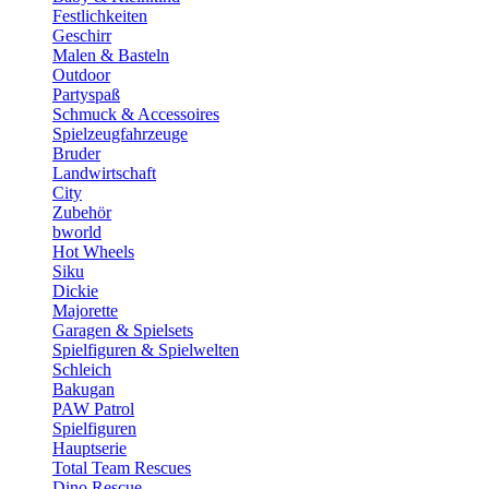
Festlichkeiten
Geschirr
Malen & Basteln
Outdoor
Partyspaß
Schmuck & Accessoires
Spielzeugfahrzeuge
Bruder
Landwirtschaft
City
Zubehör
bworld
Hot Wheels
Siku
Dickie
Majorette
Garagen & Spielsets
Spielfiguren & Spielwelten
Schleich
Bakugan
PAW Patrol
Spielfiguren
Hauptserie
Total Team Rescues
Dino Rescue