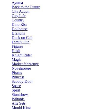
Ayuma
Back to the Future
City Action
City Life
Country
Dino Rise
Dollhouse
Dragons
Duck on Call
Family Fun
Figures
Heidi
Knight Rider
Magic
Markenfahrzeuge
Novelmoore
Pirates
Princess
Scooby-Doo!
Space
Spirit
Stuntshow
Wiltopia
Alte Sets
Mould King