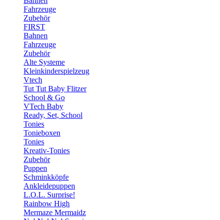
Bahnen
Fahrzeuge
Zubehör
FIRST
Bahnen
Fahrzeuge
Zubehör
Alte Systeme
Kleinkinderspielzeug
Vtech
Tut Tut Baby Flitzer
School & Go
VTech Baby
Ready, Set, School
Tonies
Tonieboxen
Tonies
Kreativ-Tonies
Zubehör
Puppen
Schminkköpfe
Ankleidepuppen
L.O.L. Surprise!
Rainbow High
Mermaze Mermaidz