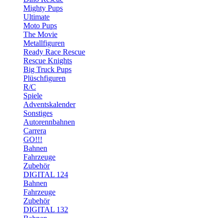
Mighty Pups
Ultimate
Moto Pups
The Movie
Metallfiguren
Ready Race Rescue
Rescue Knights
Big Truck Pups
Plüschfiguren
R/C
Spiele
Adventskalender
Sonstiges
Autorennbahnen
Carrera
GO!!!
Bahnen
Fahrzeuge
Zubehör
DIGITAL 124
Bahnen
Fahrzeuge
Zubehör
DIGITAL 132