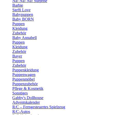
Na! Na! Na! Surprise
Barbie
Steffi Love
Babypuppen
Baby BORN
Puppen
Kleidung
Zubehör
Baby Annabell
Puppen
Kleidung
Zubehör
Bayer
Puppen
Zubehör
Puppenkleidung
Puppenwagen
Puppenmöbel
Puppenzubehör
Pflege & Kosmetik
Sonstiges
Gabby's Dollhouse
Adventskalender
R/C – Ferngesteuertes Spielzeug
R/C-Autos