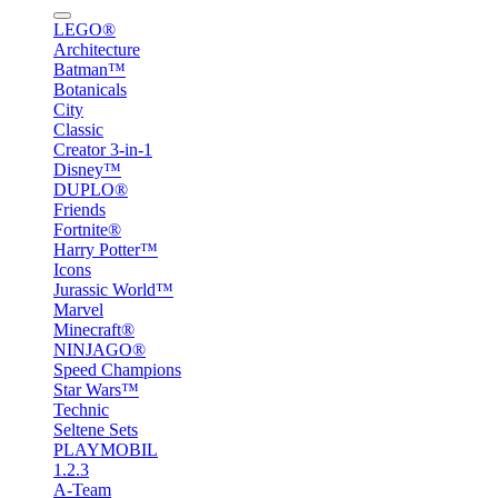
LEGO®
Architecture
Batman™
Botanicals
City
Classic
Creator 3-in-1
Disney™
DUPLO®
Friends
Fortnite®
Harry Potter™
Icons
Jurassic World™
Marvel
Minecraft®
NINJAGO®
Speed Champions
Star Wars™
Technic
Seltene Sets
PLAYMOBIL
1.2.3
A-Team