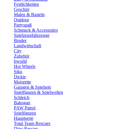
Festlichkeiten
Geschirr
Malen & Basteln
Outdoor
Partyspaß
Schmuck & Accessoires
Spielzeugfahrzeuge
Bruder
Landwirtschaft
City
Zubehör
bworld
Hot Wheels
Siku
Dickie
Majorette
Garagen & Spielsets
Spielfiguren & Spielwelten
Schleich
Bakugan
PAW Patrol
Spielfiguren
Hauptserie
Total Team Rescues
Dino Rescue