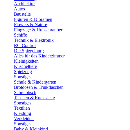
Architektur
Autos
Baustelle
Figuren & Dioramen
Flowers & Nature
Flugzege & Hubschrauber
Schiffe
Technik & Elektronik
RC-Control
Die Spiegelburg
Alles für das Kinderzimmer
Kleinigkeiten
Kuscheltiere
Spielzeug
Sonstiges
Schule & Kindergarten
Brotdosen & Trinkflaschen
Schreibtisch
Taschen & Rucksäcke
Sonstiges
Textilien
Kleidung
Verkleiden
Sonstiges
Baby & Kleinkind