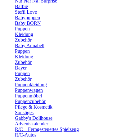
Na! Na! Na! Surprise
Barbie
Steffi Love
Babypuppen
Baby BORN
Puppen
Kleidung
Zubehör
Baby Annabell
Puppen
Kleidung
Zubehör
Bayer
Puppen
Zubehör
Puppenkleidung
Puppenwagen
Puppenmöbel
Puppenzubehör
Pflege & Kosmetik
Sonstiges
Gabby's Dollhouse
Adventskalender
R/C – Ferngesteuertes Spielzeug
R/C-Autos