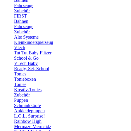
Bahnen
Fahrzeuge
Zubehör
FIRST
Bahnen
Fahrzeuge
Zubehör
Alte Systeme
Kleinkinderspielzeug
Vtech
Tut Tut Baby Flitzer
School & Go
VTech Baby
Ready, Set, School
Tonies
Tonieboxen
Tonies
Kreativ-Tonies
Zubehör
Puppen
Schminkköpfe
Ankleidepuppen
L.O.L. Surprise!
Rainbow High
Mermaze Mermaidz