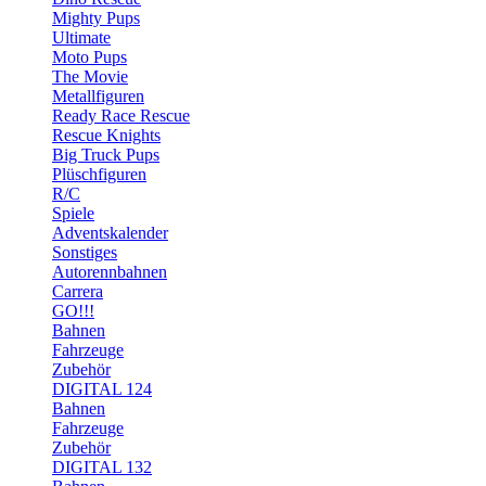
Mighty Pups
Ultimate
Moto Pups
The Movie
Metallfiguren
Ready Race Rescue
Rescue Knights
Big Truck Pups
Plüschfiguren
R/C
Spiele
Adventskalender
Sonstiges
Autorennbahnen
Carrera
GO!!!
Bahnen
Fahrzeuge
Zubehör
DIGITAL 124
Bahnen
Fahrzeuge
Zubehör
DIGITAL 132