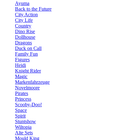
Ayuma
Back to the Future
City Action
City Life
Country
Dino Rise
Dollhouse
Dragons
Duck on Call
Family Fun
Figures
Heidi
Knight Rider
Magic
Markenfahrzeuge
Novelmoore
Pirates
Princess
Scooby-Doo!
Space
Spirit
Stuntshow
Wiltopia
Alte Sets
Mould King