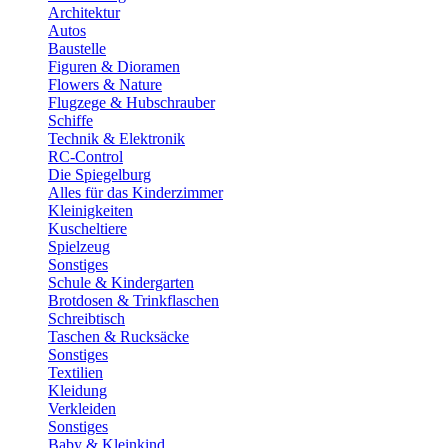
Architektur
Autos
Baustelle
Figuren & Dioramen
Flowers & Nature
Flugzege & Hubschrauber
Schiffe
Technik & Elektronik
RC-Control
Die Spiegelburg
Alles für das Kinderzimmer
Kleinigkeiten
Kuscheltiere
Spielzeug
Sonstiges
Schule & Kindergarten
Brotdosen & Trinkflaschen
Schreibtisch
Taschen & Rucksäcke
Sonstiges
Textilien
Kleidung
Verkleiden
Sonstiges
Baby & Kleinkind