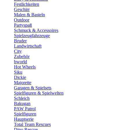
Festlichkeiten
Geschirr
Malen & Basteln
Outdoor
Partyspaß
Schmuck & Accessoires
Spielzeugfahrzeuge
Bruder
Landwirtschaft
City
Zubehör
bworld
Hot Wheels
Siku
Dickie
Majorette
Garagen & Spielsets
Spielfiguren & Spielwelten
Schleich
Bakugan
PAW Patrol
Spielfiguren
Hauptserie
Total Team Rescues
Dino Rescue