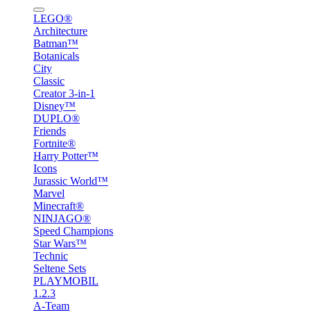
LEGO®
Architecture
Batman™
Botanicals
City
Classic
Creator 3-in-1
Disney™
DUPLO®
Friends
Fortnite®
Harry Potter™
Icons
Jurassic World™
Marvel
Minecraft®
NINJAGO®
Speed Champions
Star Wars™
Technic
Seltene Sets
PLAYMOBIL
1.2.3
A-Team