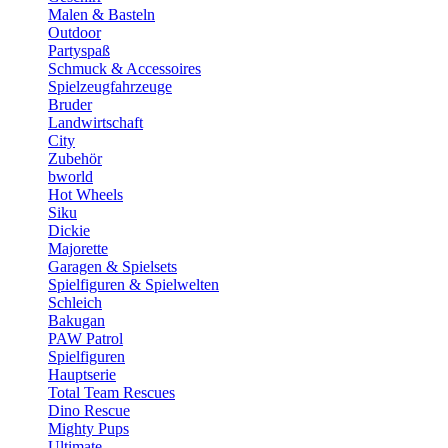
Malen & Basteln
Outdoor
Partyspaß
Schmuck & Accessoires
Spielzeugfahrzeuge
Bruder
Landwirtschaft
City
Zubehör
bworld
Hot Wheels
Siku
Dickie
Majorette
Garagen & Spielsets
Spielfiguren & Spielwelten
Schleich
Bakugan
PAW Patrol
Spielfiguren
Hauptserie
Total Team Rescues
Dino Rescue
Mighty Pups
Ultimate