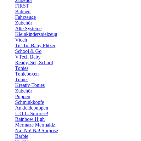
Zubehör
FIRST
Bahnen
Fahrzeuge
Zubehör
Alte Systeme
Kleinkinderspielzeug
Vtech
Tut Tut Baby Flitzer
School & Go
VTech Baby
Ready, Set, School
Tonies
Tonieboxen
Tonies
Kreativ-Tonies
Zubehör
Puppen
Schminkköpfe
Ankleidepuppen
L.O.L. Surprise!
Rainbow High
Mermaze Mermaidz
Na! Na! Na! Surprise
Barbie