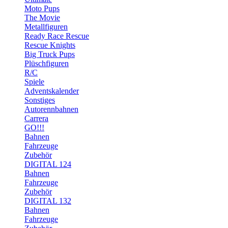
Moto Pups
The Movie
Metallfiguren
Ready Race Rescue
Rescue Knights
Big Truck Pups
Plüschfiguren
R/C
Spiele
Adventskalender
Sonstiges
Autorennbahnen
Carrera
GO!!!
Bahnen
Fahrzeuge
Zubehör
DIGITAL 124
Bahnen
Fahrzeuge
Zubehör
DIGITAL 132
Bahnen
Fahrzeuge