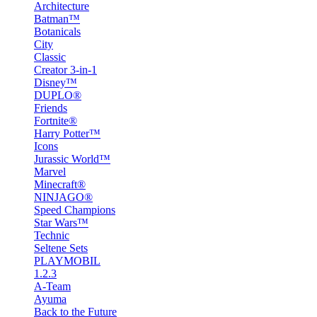
Architecture
Batman™
Botanicals
City
Classic
Creator 3-in-1
Disney™
DUPLO®
Friends
Fortnite®
Harry Potter™
Icons
Jurassic World™
Marvel
Minecraft®
NINJAGO®
Speed Champions
Star Wars™
Technic
Seltene Sets
PLAYMOBIL
1.2.3
A-Team
Ayuma
Back to the Future