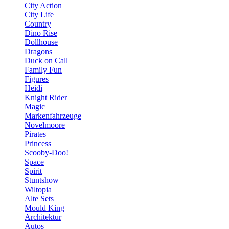
City Action
City Life
Country
Dino Rise
Dollhouse
Dragons
Duck on Call
Family Fun
Figures
Heidi
Knight Rider
Magic
Markenfahrzeuge
Novelmoore
Pirates
Princess
Scooby-Doo!
Space
Spirit
Stuntshow
Wiltopia
Alte Sets
Mould King
Architektur
Autos