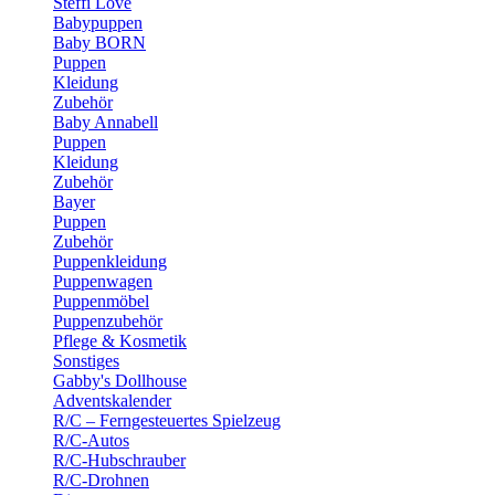
Steffi Love
Babypuppen
Baby BORN
Puppen
Kleidung
Zubehör
Baby Annabell
Puppen
Kleidung
Zubehör
Bayer
Puppen
Zubehör
Puppenkleidung
Puppenwagen
Puppenmöbel
Puppenzubehör
Pflege & Kosmetik
Sonstiges
Gabby's Dollhouse
Adventskalender
R/C – Ferngesteuertes Spielzeug
R/C-Autos
R/C-Hubschrauber
R/C-Drohnen