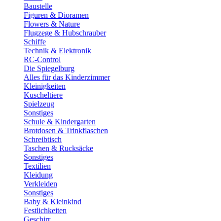
Baustelle
Figuren & Dioramen
Flowers & Nature
Flugzege & Hubschrauber
Schiffe
Technik & Elektronik
RC-Control
Die Spiegelburg
Alles für das Kinderzimmer
Kleinigkeiten
Kuscheltiere
Spielzeug
Sonstiges
Schule & Kindergarten
Brotdosen & Trinkflaschen
Schreibtisch
Taschen & Rucksäcke
Sonstiges
Textilien
Kleidung
Verkleiden
Sonstiges
Baby & Kleinkind
Festlichkeiten
Geschirr