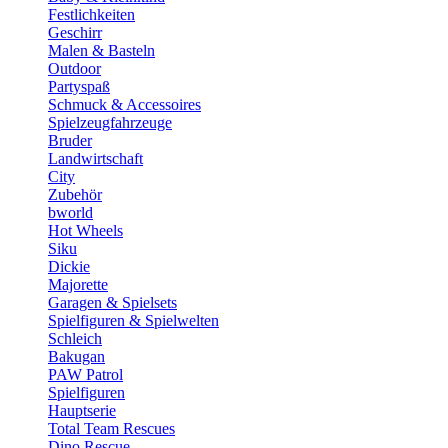
Festlichkeiten
Geschirr
Malen & Basteln
Outdoor
Partyspaß
Schmuck & Accessoires
Spielzeugfahrzeuge
Bruder
Landwirtschaft
City
Zubehör
bworld
Hot Wheels
Siku
Dickie
Majorette
Garagen & Spielsets
Spielfiguren & Spielwelten
Schleich
Bakugan
PAW Patrol
Spielfiguren
Hauptserie
Total Team Rescues
Dino Rescue