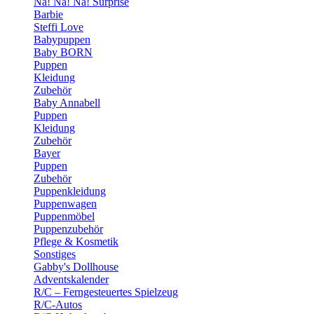
Na! Na! Na! Surprise
Barbie
Steffi Love
Babypuppen
Baby BORN
Puppen
Kleidung
Zubehör
Baby Annabell
Puppen
Kleidung
Zubehör
Bayer
Puppen
Zubehör
Puppenkleidung
Puppenwagen
Puppenmöbel
Puppenzubehör
Pflege & Kosmetik
Sonstiges
Gabby's Dollhouse
Adventskalender
R/C – Ferngesteuertes Spielzeug
R/C-Autos