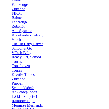
Bahnen
Fahrzeuge
Zubehör
FIRST
Bahnen
Fahrzeuge
Zubehör
Alte Systeme
Kleinkinderspielzeug
Vtech
Tut Tut Baby Flitzer
School & Go
VTech Baby
Ready, Set, School
Tonies
Tonieboxen
Tonies
Kreativ-Tonies
Zubehör
Puppen
Schminkköpfe
Ankleidepuppen
L.O.L. Surprise!
Rainbow High
Mermaze Mermaidz