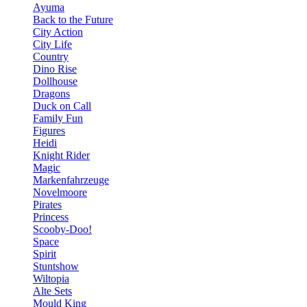
Ayuma
Back to the Future
City Action
City Life
Country
Dino Rise
Dollhouse
Dragons
Duck on Call
Family Fun
Figures
Heidi
Knight Rider
Magic
Markenfahrzeuge
Novelmoore
Pirates
Princess
Scooby-Doo!
Space
Spirit
Stuntshow
Wiltopia
Alte Sets
Mould King