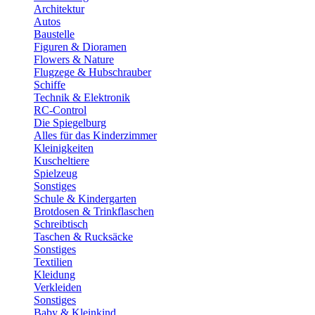
Architektur
Autos
Baustelle
Figuren & Dioramen
Flowers & Nature
Flugzege & Hubschrauber
Schiffe
Technik & Elektronik
RC-Control
Die Spiegelburg
Alles für das Kinderzimmer
Kleinigkeiten
Kuscheltiere
Spielzeug
Sonstiges
Schule & Kindergarten
Brotdosen & Trinkflaschen
Schreibtisch
Taschen & Rucksäcke
Sonstiges
Textilien
Kleidung
Verkleiden
Sonstiges
Baby & Kleinkind