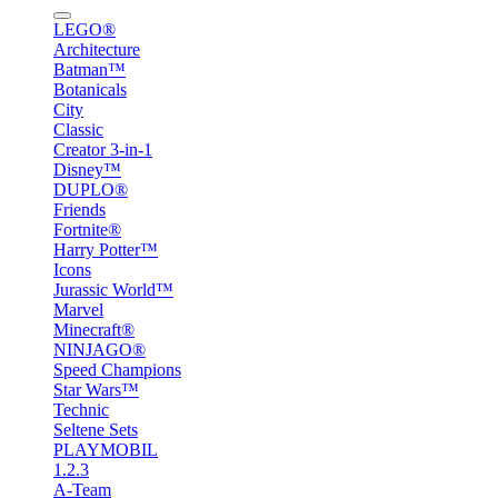
LEGO®
Architecture
Batman™
Botanicals
City
Classic
Creator 3-in-1
Disney™
DUPLO®
Friends
Fortnite®
Harry Potter™
Icons
Jurassic World™
Marvel
Minecraft®
NINJAGO®
Speed Champions
Star Wars™
Technic
Seltene Sets
PLAYMOBIL
1.2.3
A-Team