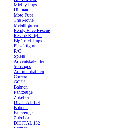
Mighty Pups
Ultimate
Moto Pups
The Movie
Metallfiguren
Ready Race Rescue
Rescue Knights
Big Truck Pups
Plüschfiguren
R/C
Spiele
Adventskalender
Sonstiges
Autorennbahnen
Carrera
GO!!!
Bahnen
Fahrzeuge
Zubehör
DIGITAL 124
Bahnen
Fahrzeuge
Zubehör
DIGITAL 132